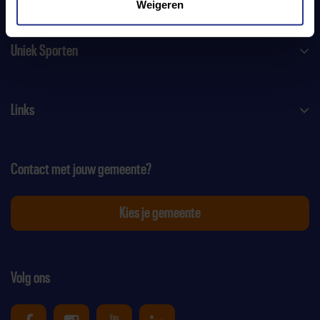
Weigeren
Uniek Sporten
Links
Contact met jouw gemeente?
Kies je gemeente
Volg ons