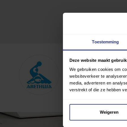
Toestemming
OZ&PC Arethusa
Deze website maakt gebruik
We gebruiken cookies om cont
websiteverkeer te analyseren
Toevoegen als favoriet
media, adverteren en analys
Wijziging voorstellen voor deze c
verstrekt of die ze hebben v
Weigeren