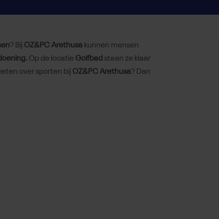
men
? Bij
OZ&PC Arethusa
kunnen mensen
doening.
Op de locatie
Golfbad
staan ze klaar
eten over sporten bij
OZ&PC Arethusa
? Dan