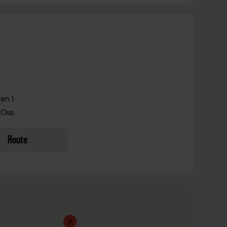
an 1
 Oss
Route