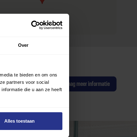
Over
 media te bieden en om ons
ze partners voor social
ag een proefles
Ik wil graag meer informatie
nformatie die u aan ze heeft
Alles toestaan