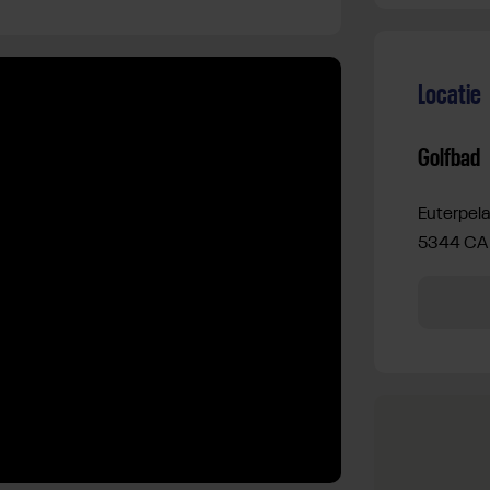
Locatie
Golfbad
Euterpela
5344 CA