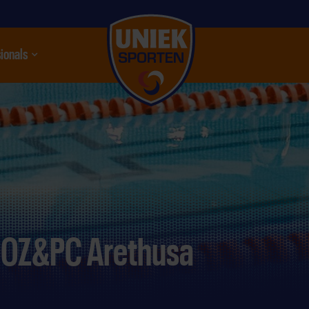
ionals
nu
OZ&PC Arethusa