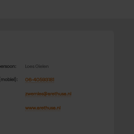
t
ersoon:
Loes Gielen
(mobiel):
06-40593181
zwemles@arethusa.nl
www.arethusa.nl