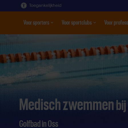
Toegankelijkheid
Voor sporters
Voor sportclubs
Voor profess
Open submenu
Open submenu
Open subme
Direct
door
naar
content
Medisch zwemmen
bij
Golfbad in Oss