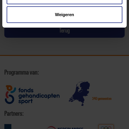
Komodo Bootcamp
Weigeren
Terug
Programma van:
340 gemeenten
Partners: