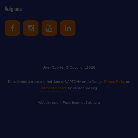
Volg ons
Uniek Sporten op Facebook
Uniek Sporten op Instagram
Uniek Sporten op Youtube
Uniek Sporten op Link
Uniek Sporten © Copyright 2026
Deze website is beschermd door reCAPTCHA en de Google
Privacy Policy
en
Terms of Service
zijn van toepassing.
Website door
I-Pulse Internet Solutions