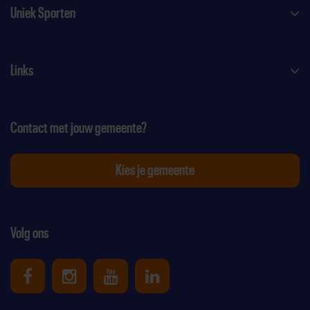
Uniek Sporten
Links
Contact met jouw gemeente?
Kies je gemeente
Volg ons
Uniek Sporten op Facebook
Uniek Sporten op Instagram
Uniek Sporten op Youtube
Uniek Sporten op Link