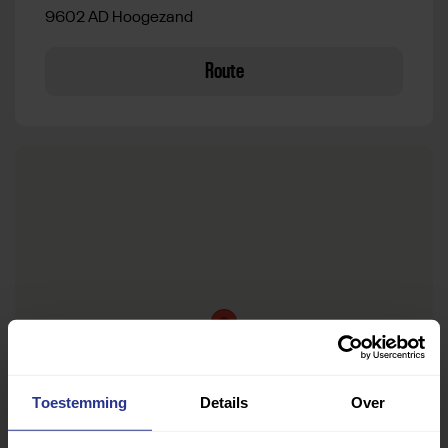
9602 AD Hoogezand
Route
Toestemming
Details
Over