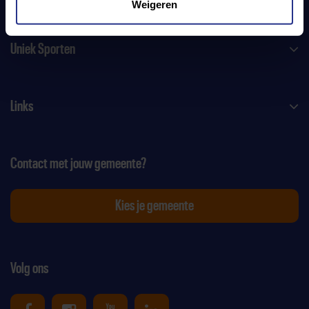
Weigeren
Uniek Sporten
Links
Contact met jouw gemeente?
Kies je gemeente
Volg ons