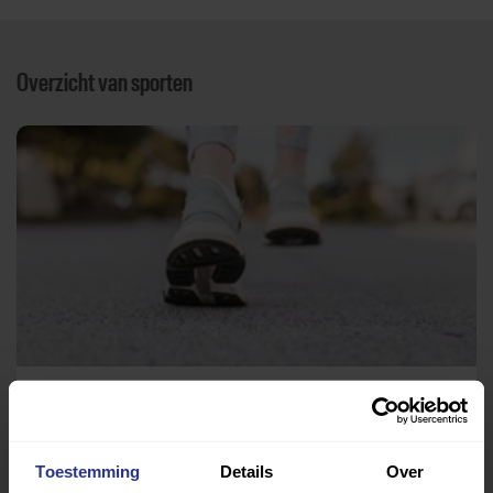
Overzicht van sporten
Wandelen en hardlopen
MFC Engelbert
Toestemming
Details
Over