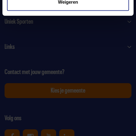
Weigeren
Uniek Sporten
Links
Contact met jouw gemeente?
Kies je gemeente
Volg ons