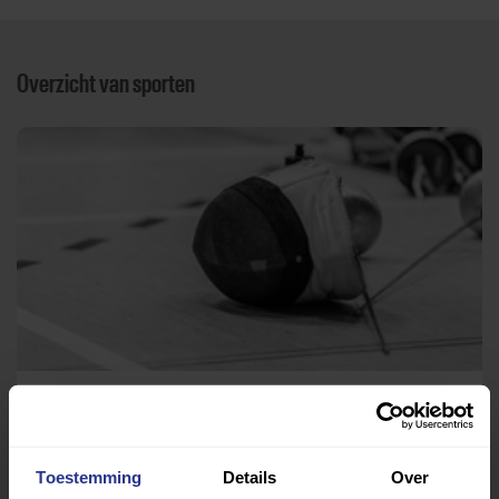
Overzicht van sporten
Rolstoelschermen
Sportcomplex De Meent
Toestemming
Details
Over