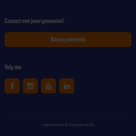
Contact met jouw gemeente?
Kies je gemeente
Volg ons
Uniek Sporten op Facebook
Uniek Sporten op Instagram
Uniek Sporten op Youtube
Uniek Sporten op Link
Uniek Sporten © Copyright 2026