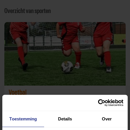
Overzicht van sporten
Voetbal
Sportcomplex Energieweg
Toestemming
Details
Over
Terug