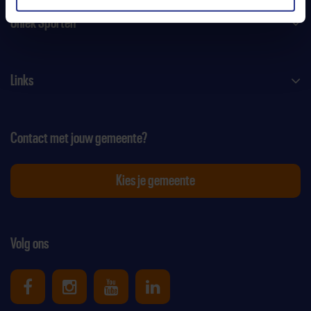
Uniek Sporten
Links
Contact met jouw gemeente?
Kies je gemeente
Volg ons
Uniek Sporten op Facebook
Uniek Sporten op Instagram
Uniek Sporten op Youtube
Uniek Sporten op Link