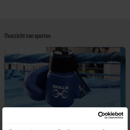
Overzicht van sporten
Boksen
Verenigingsgebouw Slachthuiskade