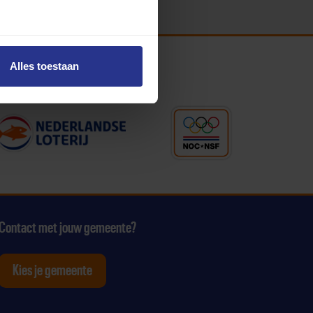
Alles toestaan
Contact met jouw gemeente?
Kies je gemeente
tagram
p Youtube
ten op Linkedin