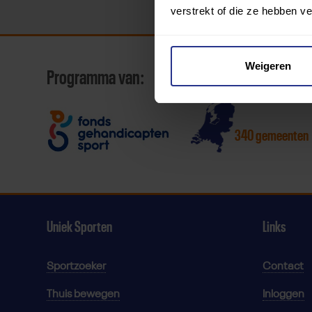
verstrekt of die ze hebben v
Weigeren
Programma van:
340 gemeenten
Uniek Sporten
Links
Sportzoeker
Contact
Thuis bewegen
Inloggen