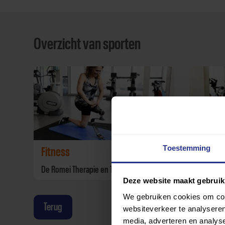
Overzicht van sporten
Toestemming
Fitness
Fysiofi
De Romei Therapie en Training
De Romei
Deze website maakt gebruik
We gebruiken cookies om cont
Terug
websiteverkeer te analyseren
media, adverteren en analys