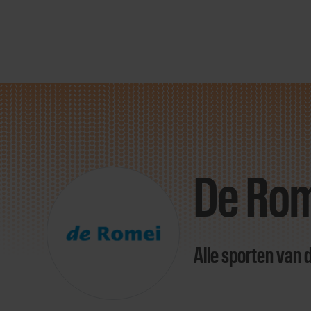
Direct
door
naar
De Rom
content
Alle sporten van 