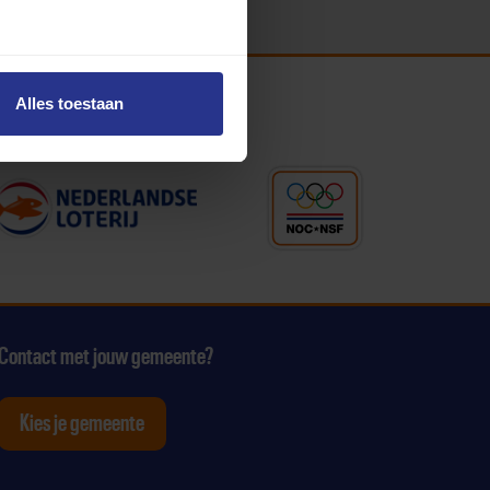
Alles toestaan
Contact met jouw gemeente?
Kies je gemeente
tagram
p Youtube
ten op Linkedin