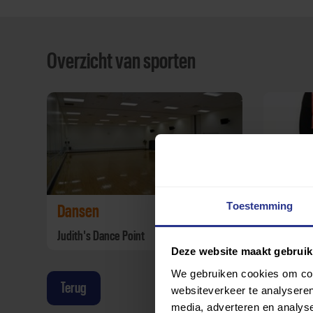
Overzicht van sporten
Toestemming
Dansen
Street
Judith's Dance Point
Judith's
Deze website maakt gebruik
We gebruiken cookies om cont
Terug
websiteverkeer te analyseren
media, adverteren en analys