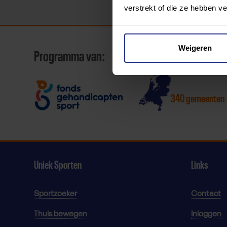
verstrekt of die ze hebben v
Weigeren
Programma van:
340 gemeenten
Uniek Sporten
Links
Sportzoeker
Contact
Thuis bewegen
Inloggen