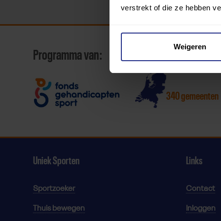
verstrekt of die ze hebben v
Weigeren
Programma van:
340 gemeenten
Uniek Sporten
Links
Sportzoeker
Contact
Thuis bewegen
Inloggen