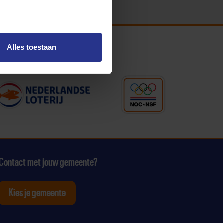
Alles toestaan
Contact met jouw gemeente?
Kies je gemeente
tagram
p Youtube
ten op Linkedin