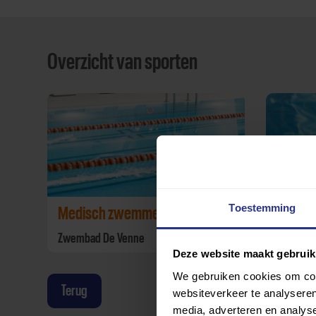
Overzicht van sporten
Toestemming
Medisch zwemmen
Aquaj
Zwembad De Venne
Zwembad
Deze website maakt gebruik
We gebruiken cookies om cont
Terug
websiteverkeer te analyseren
media, adverteren en analys