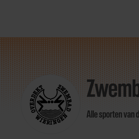
Direct
door
naar
Zwemb
content
Alle sporten van 