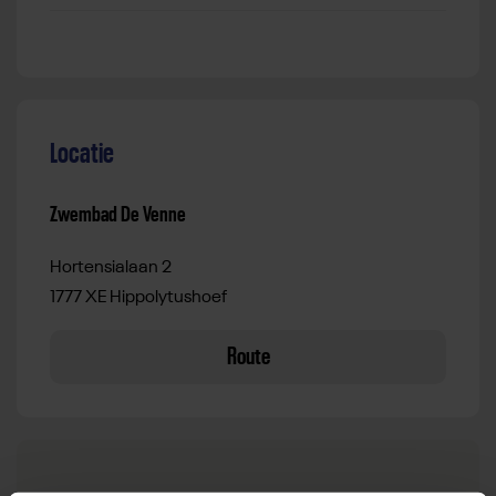
Locatie
Zwembad De Venne
Hortensialaan 2
1777 XE Hippolytushoef
Route