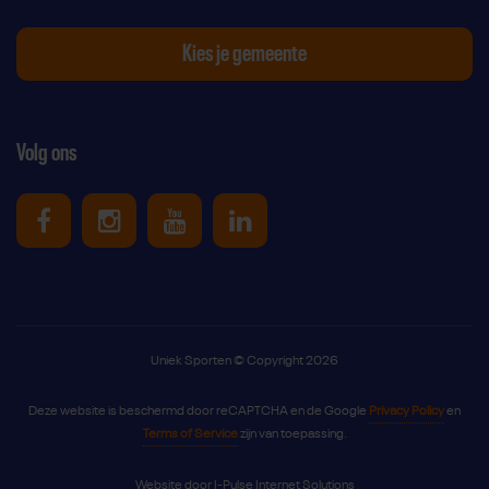
Kies je gemeente
Volg ons
Uniek Sporten op Facebook
Uniek Sporten op Instagram
Uniek Sporten op Youtube
Uniek Sporten op Link
Uniek Sporten © Copyright 2026
Deze website is beschermd door reCAPTCHA en de Google
Privacy Policy
en
Terms of Service
zijn van toepassing.
Website door
I-Pulse Internet Solutions