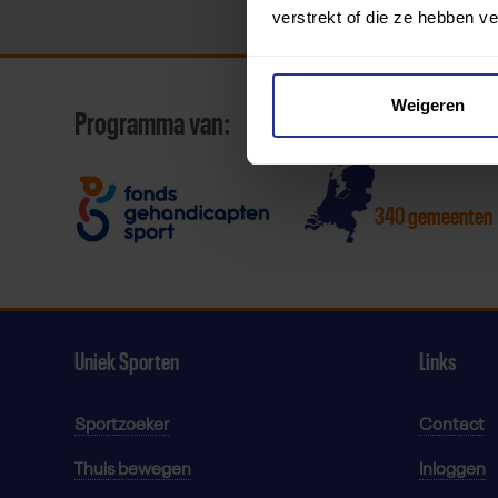
verstrekt of die ze hebben v
Weigeren
Programma van:
340 gemeenten
Uniek Sporten
Links
Sportzoeker
Contact
Thuis bewegen
Inloggen