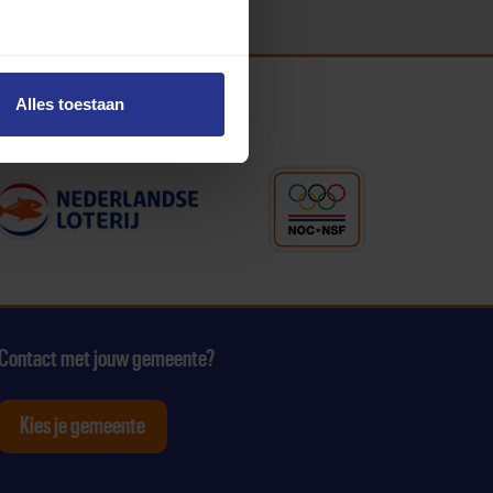
Alles toestaan
Contact met jouw gemeente?
Kies je gemeente
tagram
p Youtube
ten op Linkedin