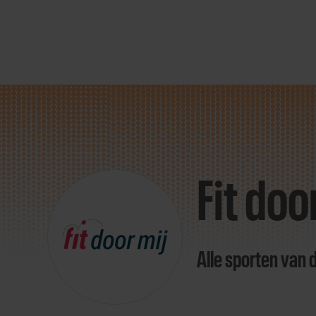
Direct
door
naar
Fit doo
content
Alle sporten van 