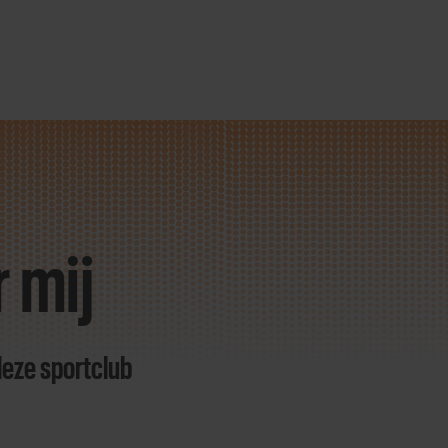
r mij
deze sportclub