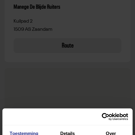
Manege De Blijde Ruiters
Kuilpad 2
1509 AS Zaandam
Route
Toestemming
Details
Over