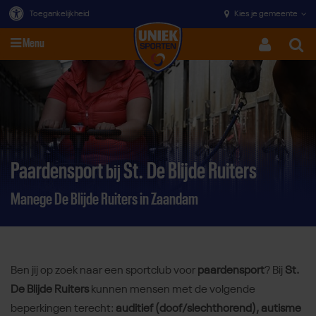
Toegankelijkheid
Kies je gemeente
Menu
Zoeke
Direct door naar content
Paardensport
St. De Blijde Ruiters
bij
Manege De Blijde Ruiters in Zaandam
Ben jij op zoek naar een sportclub voor
paardensport
? Bij
St.
De Blijde Ruiters
kunnen mensen met de volgende
beperkingen terecht:
auditief (doof/slechthorend), autisme