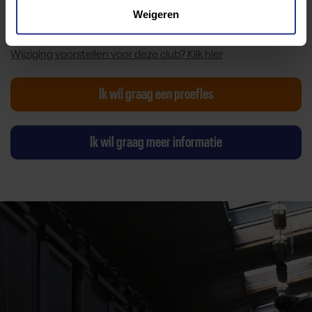
Weigeren
Toevoegen als favoriet
Delen
Wijziging voorstellen voor deze club? Klik hier
Ik wil graag een proefles
Ik wil graag meer informatie