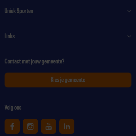
Uniek Sporten
Links
Contact met jouw gemeente?
Kies je gemeente
Volg ons
Uniek Sporten op Facebook
Uniek Sporten op Instagram
Uniek Sporten op Youtube
Uniek Sporten op Link