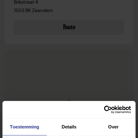
Brikstraat 4
1503 BK Zaandam
Route
Toestemming
Details
Over