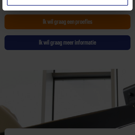
Wijziging voorstellen voor deze club? Klik hier
Ik wil graag een proefles
Ik wil graag meer informatie