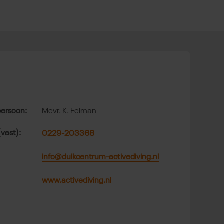
t
ersoon:
Mevr. K. Eelman
(vast):
0229-203368
info@duikcentrum-activediving.nl
www.activediving.nl