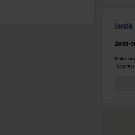
Locatie
Zwem- en
Holenweg
1624 PD 