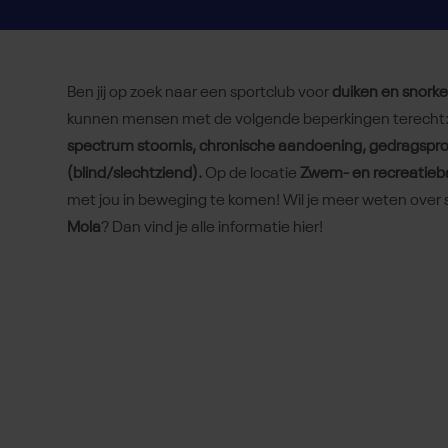
Ben jij op zoek naar een sportclub voor
duiken en snorke
kunnen mensen met de volgende beperkingen terecht
spectrum stoornis, chronische aandoening, gedragspro
(blind/slechtziend).
Op de locatie
Zwem- en recreatie
met jou in beweging te komen! Wil je meer weten over 
Mola
? Dan vind je alle informatie hier!