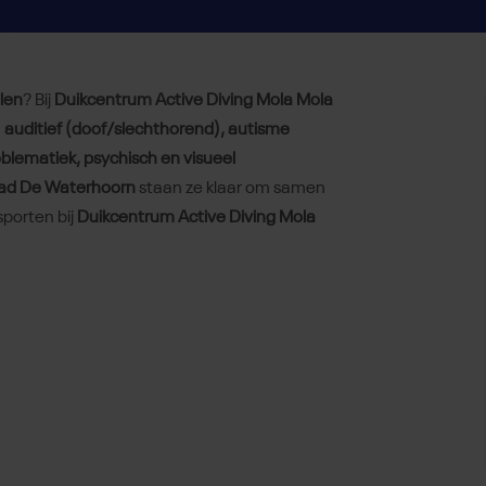
len
? Bij
Duikcentrum Active Diving Mola Mola
:
auditief (doof/slechthorend), autisme
blematiek, psychisch en visueel
bad De Waterhoorn
staan ze klaar om samen
sporten bij
Duikcentrum Active Diving Mola