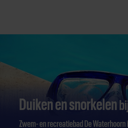
Direct
door
naar
content
Duiken en snorkelen
bi
Zwem- en recreatiebad De Waterhoorn 