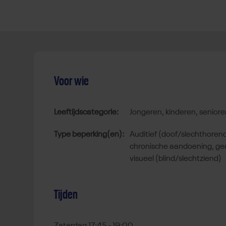
Voor wie
Leeftijdscategorie:
jongeren, kinderen, senio
Type beperking(en):
auditief (doof/slechthorend), autisme spectrum stoornis,
chronische aandoening, ge
visueel (blind/slechtziend)
Tijden