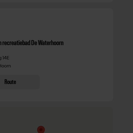
 recreatiebad De Waterhoorn
 14E
Hoorn
Route