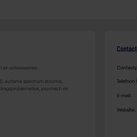
Contac
ren en volwassenen
Contactp
Telefoon 
dragsproblematiek, psychisch en
E-mail:
Website: