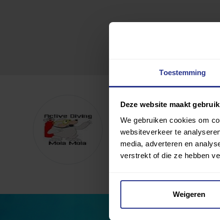
Toestemming
Duikcentrum Active Di
Deze website maakt gebruik
We gebruiken cookies om cont
websiteverkeer te analyseren
Toevoegen als favoriet
media, adverteren en analys
Wijziging voorstellen voor deze c
verstrekt of die ze hebben v
Weigeren