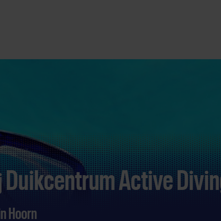
Duikcentrum Active Divin
j
in Hoorn