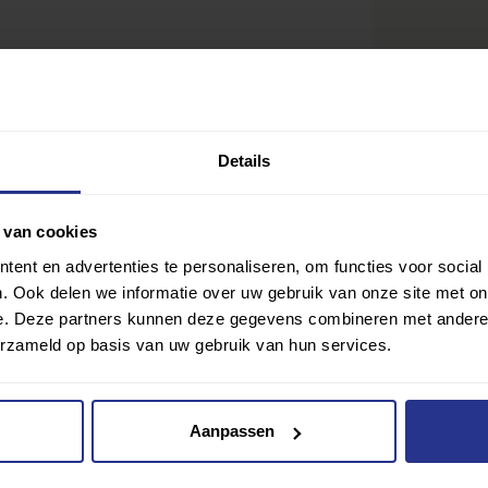
Details
ving Mola Mola
 van cookies
ent en advertenties te personaliseren, om functies voor social
. Ook delen we informatie over uw gebruik van onze site met on
Ik wil gra
Delen
e. Deze partners kunnen deze gegevens combineren met andere i
lub? Klik hier
erzameld op basis van uw gebruik van hun services.
Aanpassen