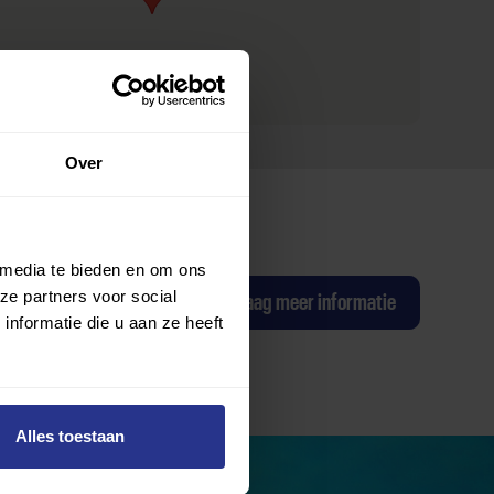
Over
 media te bieden en om ons
ze partners voor social
ag een proefles
Ik wil graag meer informatie
nformatie die u aan ze heeft
Alles toestaan