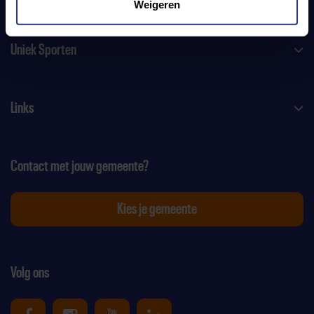
Weigeren
Uniek Sporten
Links
Contact met jouw gemeente?
Kies je gemeente
Volg ons