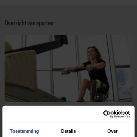
Overzicht van sporten
Medisch fitness
Fysiotherapie Medemblik
Toestemming
Details
Over