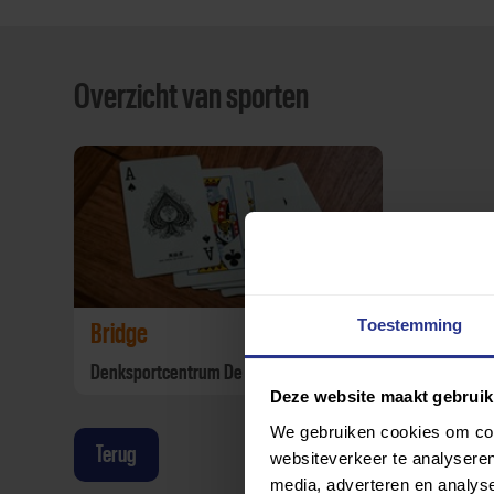
Overzicht van sporten
Toestemming
Bridge
Denksportcentrum De Kaers
Deze website maakt gebruik
We gebruiken cookies om cont
Terug
websiteverkeer te analyseren
media, adverteren en analys