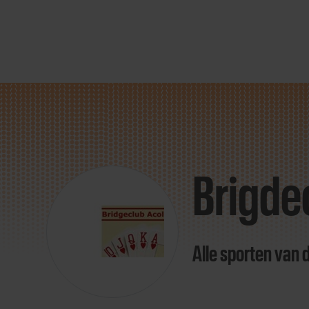
Direct
door
naar
Brigde
content
Alle sporten van 