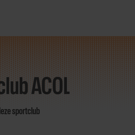
club ACOL
deze sportclub