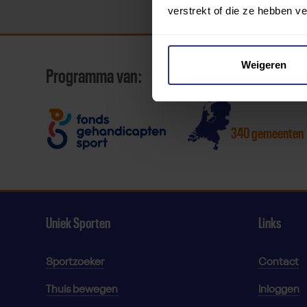
verstrekt of die ze hebben v
Weigeren
Programma van:
340 gemeenten
Uniek Sporten
Links
Sportzoeker
Contact
Thuis bewegen
Inloggen