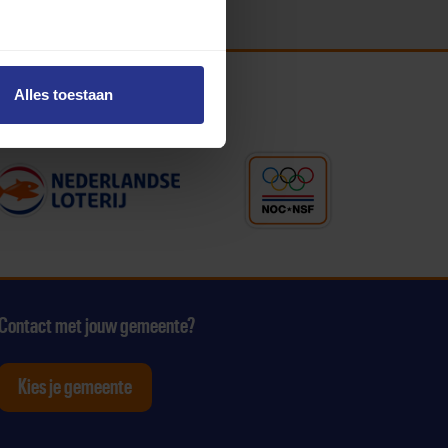
Alles toestaan
Contact met jouw gemeente?
Kies je gemeente
tagram
p Youtube
ten op Linkedin