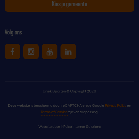
Kies je gemeente
Volg ons
Uniek Sporten op Facebook
Uniek Sporten op Instagram
Uniek Sporten op Youtube
Uniek Sporten op Link
Uniek Sporten © Copyright 2026
Deze website is beschermd door reCAPTCHA en de Google
Privacy Policy
en
Terms of Service
zijn van toepassing.
Website door
I-Pulse Internet Solutions