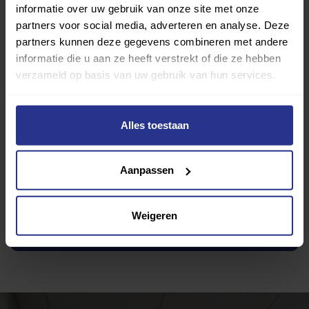
informatie over uw gebruik van onze site met onze
partners voor social media, adverteren en analyse. Deze
partners kunnen deze gegevens combineren met andere
informatie die u aan ze heeft verstrekt of die ze hebben
verzameld op basis van uw gebruik van hun services.
My Motion
Toevoegen als favoriet
Delen
Alles toestaan
Wijziging voorstellen voor deze club? Klik hier
Aanpassen
Ik wil graag een proefles
Weigeren
Ik wil graag meer informatie