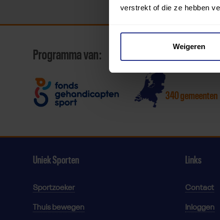
verstrekt of die ze hebben v
Weigeren
Programma van:
340 gemeenten
Uniek Sporten
Links
Sportzoeker
Contact
Thuis bewegen
Inloggen