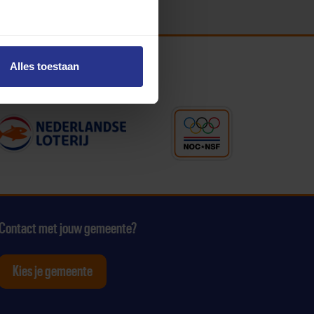
Alles toestaan
Contact met jouw gemeente?
Kies je gemeente
tagram
p Youtube
ten op Linkedin