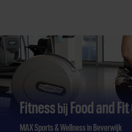
Direct
door
naar
content
Fitness
Food and Fit
bij
MAX Sports & Wellness in Beverwijk