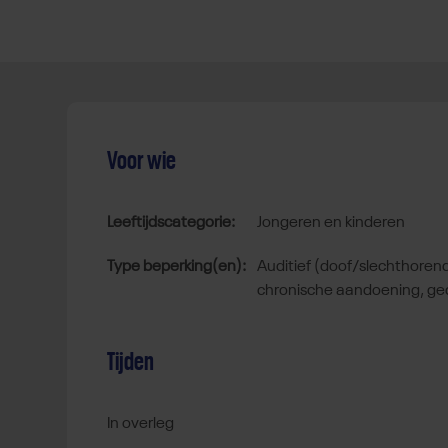
Voor wie
Leeftijdscategorie:
jongeren en kinderen
Type beperking(en):
auditief (doof/slechthorend), autisme spectrum stoornis,
chronische aandoening, ged
Tijden
In overleg