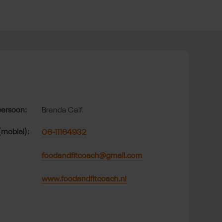
t
ersoon:
Brenda Calf
(mobiel):
06-11164932
foodandfitcoach@gmail.com
www.foodandfitcoach.nl