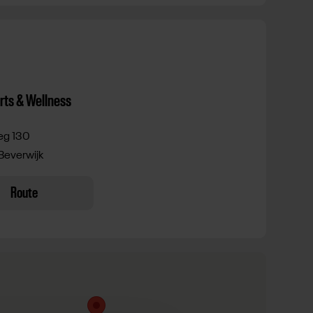
ts & Wellness
eg 130
Beverwijk
Route