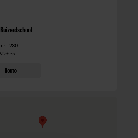
Buizerdschool
traat 239
Wijchen
Route