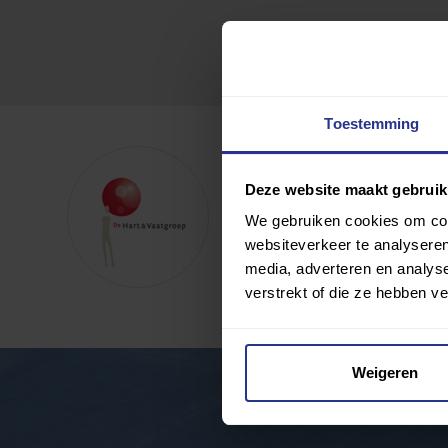
Toestemming
Wijchen In Beweging
Deze website maakt gebruik
We gebruiken cookies om cont
Toevoegen als favoriet
websiteverkeer te analyseren
media, adverteren en analys
Wijziging voorstellen voor deze c
verstrekt of die ze hebben v
Weigeren