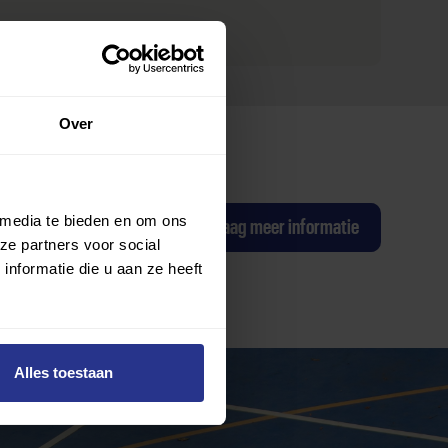
Over
 media te bieden en om ons
ag een proefles
Ik wil graag meer informatie
ze partners voor social
nformatie die u aan ze heeft
Alles toestaan