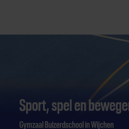
Direct
door
naar
content
Sport, spel en beweg
Gymzaal Buizerdschool in Wijchen