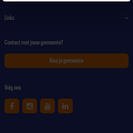
Links
Contact met jouw gemeente?
Kies je gemeente
Volg ons
Uniek Sporten op Facebook
Uniek Sporten op Instagram
Uniek Sporten op Youtube
Uniek Sporten op Link