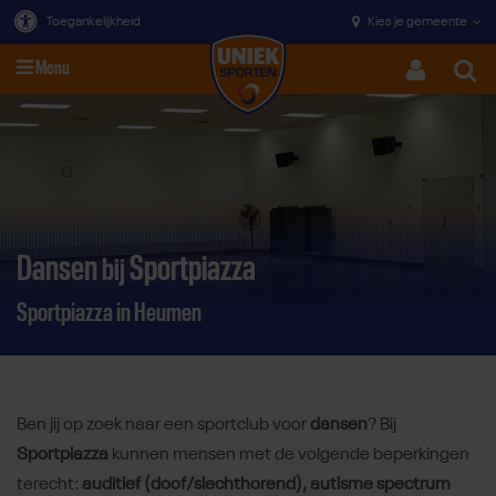
Toegankelijkheid
Kies je gemeente
Menu
Zoeke
Direct door naar content
Dansen
Sportpiazza
bij
Sportpiazza in Heumen
Ben jij op zoek naar een sportclub voor
dansen
? Bij
Sportpiazza
kunnen mensen met de volgende beperkingen
terecht:
auditief (doof/slechthorend), autisme spectrum