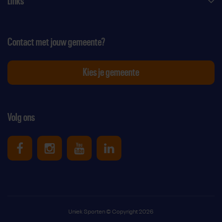
Links
Contact met jouw gemeente?
Kies je gemeente
Volg ons
Uniek Sporten op Facebook
Uniek Sporten op Instagram
Uniek Sporten op Youtube
Uniek Sporten op Link
Uniek Sporten © Copyright 2026