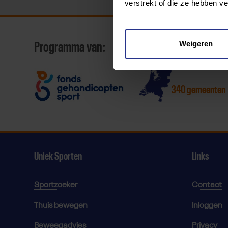
verstrekt of die ze hebben v
Weigeren
Programma van:
340 gemeenten
Uniek Sporten
Links
Sportzoeker
Contact
Thuis bewegen
Inloggen
Beweegadvies
Privacy