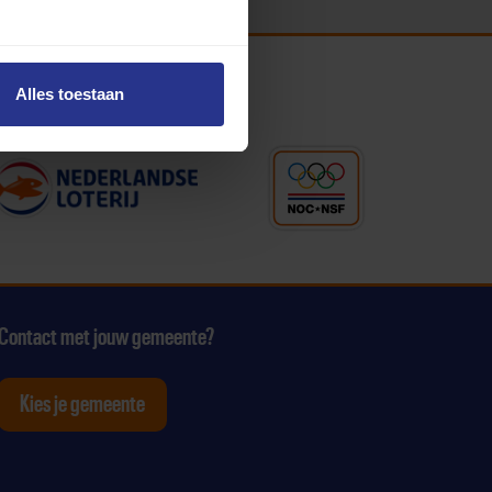
Alles toestaan
Contact met jouw gemeente?
Kies je gemeente
tagram
p Youtube
ten op Linkedin