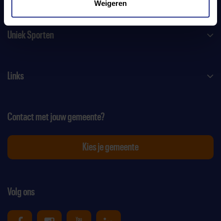
Weigeren
Uniek Sporten
Links
Contact met jouw gemeente?
Kies je gemeente
Volg ons