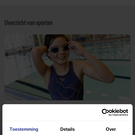
Overzicht van sporten
Zwemmen
Laco Zwembad Goirle
Toestemming
Details
Over