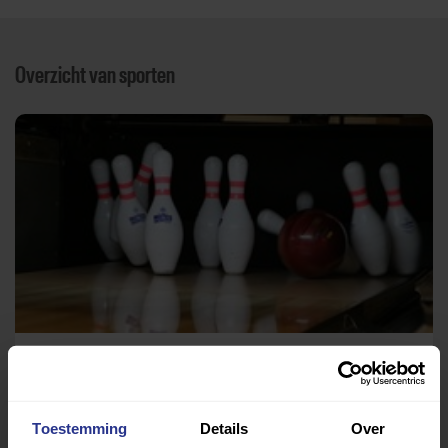
Overzicht van sporten
Bowling
De Zeeland, Bowling en Resto Lounge
Toestemming
Details
Over