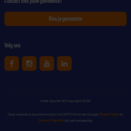
Contact met jouw gemeente?
Kies je gemeente
Volg ons
Uniek Sporten op Facebook
Uniek Sporten op Instagram
Uniek Sporten op Youtube
Uniek Sporten op Link
Uniek Sporten © Copyright 2026
Deze website is beschermd door reCAPTCHA en de Google
Privacy Policy
en
Terms of Service
zijn van toepassing.