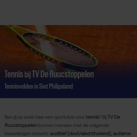
Direct door naar content
Tennis
TV De Ruucstoppelen
bij
Tennisvelden in Sint Philipsland
Ben jij op zoek naar een sportclub voor
tennis
? Bij
TV De
Ruucstoppelen
kunnen mensen met de volgende
beperkingen terecht:
auditief (doof/slechthorend), autisme