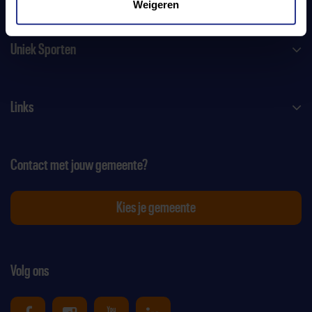
Weigeren
Uniek Sporten
Links
Contact met jouw gemeente?
Kies je gemeente
Volg ons