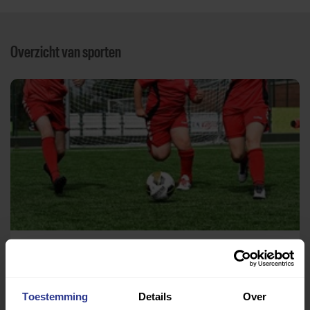
Overzicht van sporten
Voetbal
Landpark Assisië
Toestemming
Details
Over