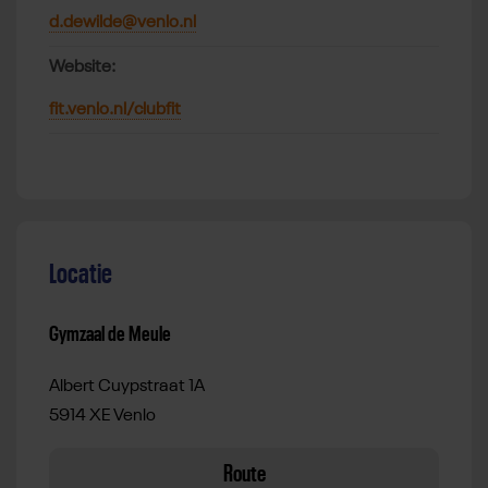
d.dewilde@venlo.nl
Website:
fit.venlo.nl/clubfit
Locatie
Gymzaal de Meule
Albert Cuypstraat 1A
5914 XE Venlo
Route