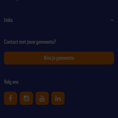
Links
Contact met jouw gemeente?
Kies je gemeente
Volg ons
Uniek Sporten op Facebook
Uniek Sporten op Instagram
Uniek Sporten op Youtube
Uniek Sporten op Link