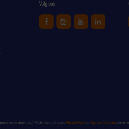
Volg ons
Uniek Sporten op Facebook
Uniek Sporten op Ins
Uniek Sporten o
Uniek Spor
r
s beschermd door reCAPTCHA en de Google
Privacy Policy
en
Terms of Service
zijn van 