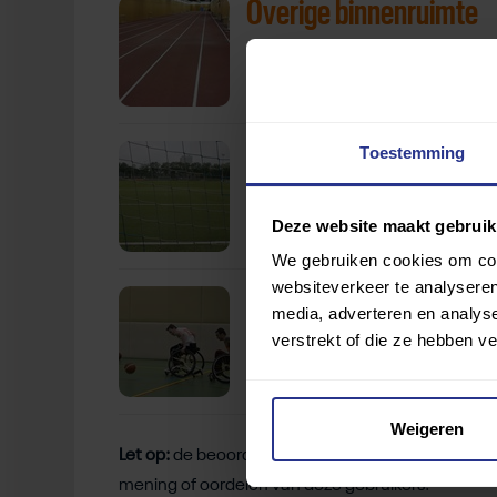
Overige binnenruimte
Sportveld
Toestemming
Deze website maakt gebruik
We gebruiken cookies om cont
websiteverkeer te analyseren
Sporthal
media, adverteren en analys
verstrekt of die ze hebben v
Weigeren
Let op:
de beoordelingen zijn gebaseerd op de erva
mening of oordelen van deze gebruikers.