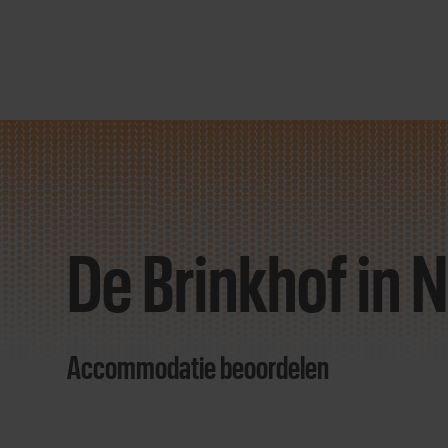
Direct
door
naar
De Brinkhof in 
content
Accommodatie beoordelen