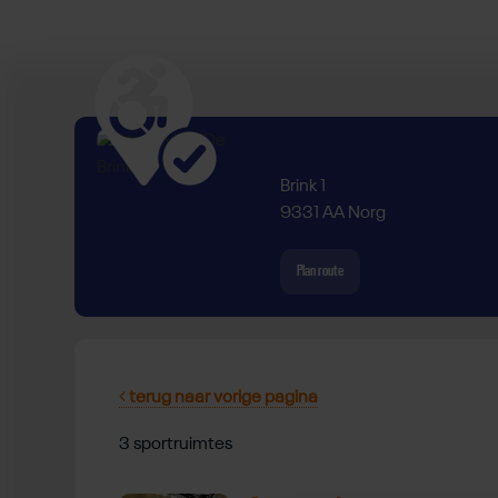
Brink 1
9331 AA Norg
Plan route
terug naar vorige pagina
3 sportruimtes