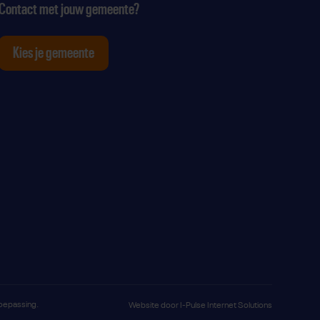
Contact met jouw gemeente?
Kies je gemeente
tagram
p Youtube
ten op Linkedin
toepassing.
Website door
I-Pulse Internet Solutions