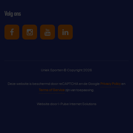
Volg ons
Uniek Sporten op Facebook
Uniek Sporten op Instagram
Uniek Sporten op Youtube
Uniek Sporten op Link
Uniek Sporten © Copyright 2026
Deze website is beschermd door reCAPTCHA en de Google
Privacy Policy
en
Terms of Service
zijn van toepassing.
Website door
I-Pulse Internet Solutions