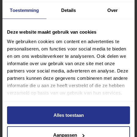
vind je gemakkelijk jouw favoriete sport of activiteit.
Met meer dan 4250 sportclubs is er altijd een sport
Toestemming
Details
Over
die bij je past.
Deze website maakt gebruik van cookies
Sport zoeken
We gebruiken cookies om content en advertenties te
personaliseren, om functies voor social media te bieden
en om ons websiteverkeer te analyseren. Ook delen we
informatie over uw gebruik van onze site met onze
partners voor social media, adverteren en analyse. Deze
partners kunnen deze gegevens combineren met andere
Verder lezen over
informatie die u aan ze heeft verstrekt of die ze hebben
verzameld op basis van uw gebruik van hun services.
Ervaringen
Esports
Gezondheid
Inspiratie
Lifestyle
Tech
Tips & tricks
Alles toestaan
Terug naar nieuwsoverzicht
Aanpassen