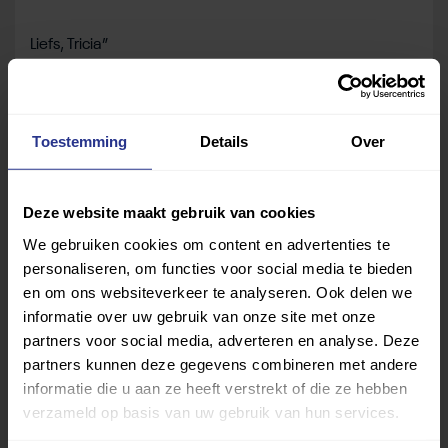
Liefs, Tricia”
Deel dit bericht
Toestemming
Details
Over
Deel op Facebook
Deel op Linkedin
Deel op Whatsapp
Mail link
Kopieer link
Deze website maakt gebruik van cookies
We gebruiken cookies om content en advertenties te
personaliseren, om functies voor social media te bieden
en om ons websiteverkeer te analyseren. Ook delen we
informatie over uw gebruik van onze site met onze
partners voor social media, adverteren en analyse. Deze
partners kunnen deze gegevens combineren met andere
informatie die u aan ze heeft verstrekt of die ze hebben
verzameld op basis van uw gebruik van hun services.