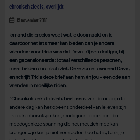
chronisch ziek is, overlijdt
15 november 2018
Iemand die precies weet wat je doormaakt en je
daardoor net iets meer kan bieden dan je andere
vrienden: voor Tricia was dat Dave. Zij een dertiger, hij
een gepensioneerde: totaal verschillende personen,
maar beiden chronisch ziek. Deze zomer overleed Dave,
en schrijft Tricia deze brief aan hem én jou – een ode aan
vrienden in moeilijke tijden.
“Chronisch ziek zijn is iets heel raars
: van de ene op de
andere dag kan het opeens onderdeel van je leven zijn.
De ziekenhuisafspraken, medicijnen, operaties, die
meedogenloze spanning die het met zich mee kan
brengen… je kan je niet voorstellen hoe het is, tenzij je