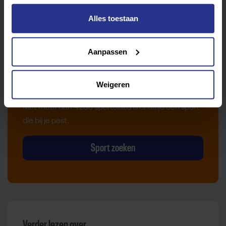
Alles toestaan
Aanpassen
Vind jouw sport
Van atletiek tot zwemmen: met onze Sportzoeker
Weigeren
vind je gemakkelijk jouw favoriete sport of activiteit.
Met meer dan 4250 sportclubs is er altijd een sport
die bij je past.
Sport zoeken
Verder lezen over