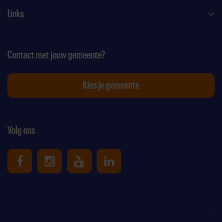
Links
Contact met jouw gemeente?
Kies je gemeente
Volg ons
Uniek Sporten op Facebook
Uniek Sporten op Instagram
Uniek Sporten op Youtube
Uniek Sporten op Link