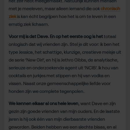
het zelf hebt meegemaakt. Natuurlijk kunnen mensen
met je meeleven, maar alleen iemand die ook
chronisch
ziek
is kan écht begrijpen hoe het is om te leven in een
ernstig ziek lichaam.
Voor mij is dat Dave. En op het eerste oog is het
totaal
onlogisch dat wij vrienden zijn. Stel je dit voor: ik ben het
type Jessica, het schattige, klunzige, creatieve meisje uit
de serie ‘New Girl’, en hij is Jethro Gibbs, de analytische,
serieuze en onderzoekende agent uit ‘NCIS’. Ik hou van
cocktails en jurkjes met stippen en hij van vodka en
vissen. Naast onze gemeenschappelijke liefde voor
honden zijn we complete tegenpolen.
We kennen elkaar al ons hele leven
, want Dave en zijn
gezin zijn goede vrienden van mijn ouders. En de laatste
jaren is hij ook één van mijn dierbaarste vrienden
geworden. Beiden hebben we een slechte blaas, en al