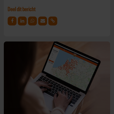
Deel dit bericht
Deel op Facebook
Deel op Linkedin
Deel op Whatsapp
Mail link
Kopieer link