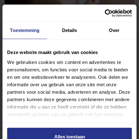
Vind jouw sport
Toestemming
Details
Over
Van atletiek tot zwemmen: met onze Sportzoeker
vind je gemakkelijk jouw favoriete sport of activiteit.
Met meer dan 4250 sportclubs is er altijd een sport
Deze website maakt gebruik van cookies
die bij je past.
We gebruiken cookies om content en advertenties te
personaliseren, om functies voor social media te bieden
Sport zoeken
en om ons websiteverkeer te analyseren. Ook delen we
informatie over uw gebruik van onze site met onze
partners voor social media, adverteren en analyse. Deze
partners kunnen deze gegevens combineren met andere
informatie die u aan ze heeft verstrekt of die ze hebben
verzameld op basis van uw gebruik van hun services.
Verder lezen over
Ervaringen
Esports
Gezondheid
Inspiratie
Alles toestaan