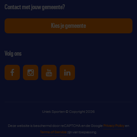
Contact met jouw gemeente?
Kies je gemeente
Volg ons
Uniek Sporten op Facebook
Uniek Sporten op Instagram
Uniek Sporten op Youtube
Uniek Sporten op Link
Uniek Sporten © Copyright 2026
Deze website is beschermd door reCAPTCHA en de Google
Privacy Policy
en
Terms of Service
zijn van toepassing.