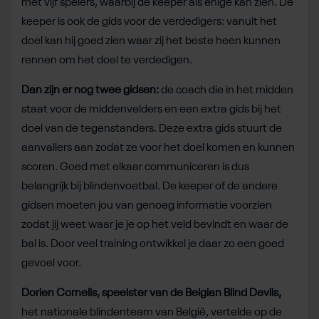
met vijf spelers, waarbij de keeper als enige kan zien. De
keeper is ook de gids voor de verdedigers: vanuit het
doel kan hij goed zien waar zij het beste heen kunnen
rennen om het doel te verdedigen.
Dan zijn er nog twee gidsen:
de coach die in het midden
staat voor de middenvelders en een extra gids bij het
doel van de tegenstanders. Deze extra gids stuurt de
aanvallers aan zodat ze voor het doel komen en kunnen
scoren. Goed met elkaar communiceren is dus
belangrijk bij blindenvoetbal. De keeper of de andere
gidsen moeten jou van genoeg informatie voorzien
zodat jij weet waar je je op het veld bevindt en waar de
bal is. Door veel training ontwikkel je daar zo een goed
gevoel voor.
Dorien Cornelis, speelster van de Belgian Blind Devils,
het nationale blindenteam van België, vertelde op de