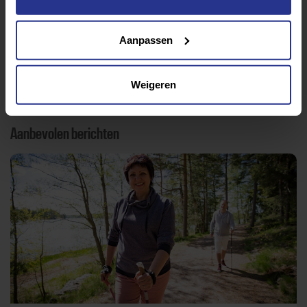
Lifestyle
Tech
Tips & tricks
Aanpassen
Terug naar nieuwsoverzicht
Weigeren
Aanbevolen berichten