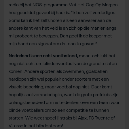
radio bij het NOS-programma Met Het Oog Op Morgen
hoe goed dat gevoel bij haar is. “Ik ben zelf verdediger.
Soms kan ik het zelfs horen als een aanvaller aan de
andere kant van het veld is en zich op die manier langs
mij probeert te bewegen. Dan geef ik de keeper met
mijn hand een signaal om dat aan te geven.”
Nederland is een echt voetballand,
maar toch lukt het
nog niet echt om blindenvoetbal van de grond te laten
komen. Andere sporten als zwemmen, goalball en
hardlopen zijn wel populair onder sporters met een
visuele beperking, maar voetbal nog niet. Daar komt
hopelijk snel verandering in, want de grote profclubs zijn
onlangs benaderd om na te denken over een team voor
blinde voetballers om zo een competitie te kunnen
starten. Wie weet speel jij straks bij Ajax, FC Twente of
Vitesse in het blindenteam!