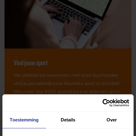
Vind jouw sport
Van atletiek tot zwemmen: met onze Sportzoeker
vind je gemakkelijk jouw favoriete sport of activiteit.
Met meer dan 4250 sportclubs is er altijd een sport
die bij je past.
Sport zoeken
Toestemming
Details
Over