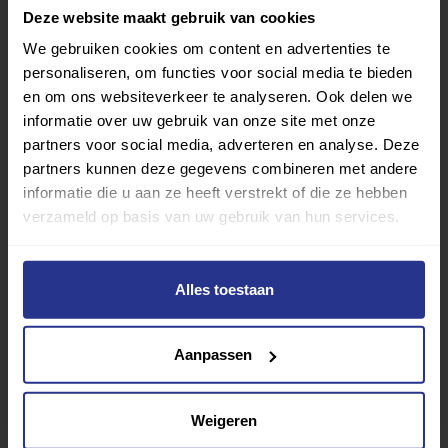
Deze website maakt gebruik van cookies
We gebruiken cookies om content en advertenties te
personaliseren, om functies voor social media te bieden
Verder lezen over
en om ons websiteverkeer te analyseren. Ook delen we
informatie over uw gebruik van onze site met onze
Ervaringen
Esports
Gezondheid
Inspiratie
partners voor social media, adverteren en analyse. Deze
partners kunnen deze gegevens combineren met andere
Lifestyle
Tech
Tips & tricks
informatie die u aan ze heeft verstrekt of die ze hebben
verzameld op basis van uw gebruik van hun services.
Terug naar nieuwsoverzicht
Alles toestaan
Aanbevolen berichten
Aanpassen
Weigeren