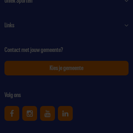
Uniek Sporten
Links
Contact met jouw gemeente?
Kies je gemeente
Volg ons
Uniek Sporten op Facebook
Uniek Sporten op Instagram
Uniek Sporten op Youtube
Uniek Sporten op Link