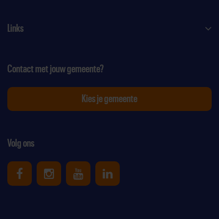
Links
Contact met jouw gemeente?
Kies je gemeente
Volg ons
Uniek Sporten op Facebook
Uniek Sporten op Instagram
Uniek Sporten op Youtube
Uniek Sporten op Link