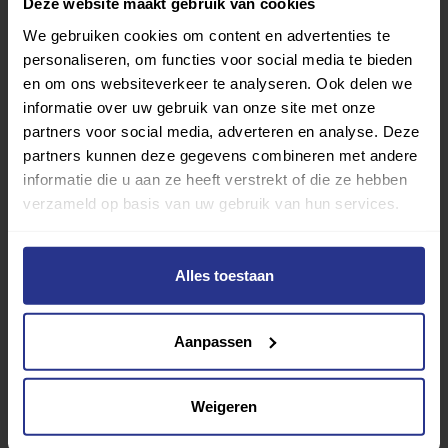
Deze website maakt gebruik van cookies
We gebruiken cookies om content en advertenties te
Verder lezen over
personaliseren, om functies voor social media te bieden
en om ons websiteverkeer te analyseren. Ook delen we
informatie over uw gebruik van onze site met onze
Ervaringen
Esports
Gezondheid
Inspiratie
partners voor social media, adverteren en analyse. Deze
Lifestyle
Tech
Tips & tricks
partners kunnen deze gegevens combineren met andere
informatie die u aan ze heeft verstrekt of die ze hebben
verzameld op basis van uw gebruik van hun services.
Terug naar nieuwsoverzicht
Alles toestaan
Aanbevolen berichten
Aanpassen
Weigeren