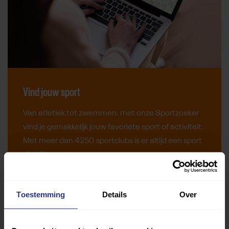
Vind jouw sport
Van atletiek tot zwemmen: met onze Sportzoeker
vind je gemakkelijk jouw favoriete sport of activiteit.
Met meer dan 4250 sportclubs is er altijd een sport
die bij je past.
Sport zoeken
Toestemming
Details
Over