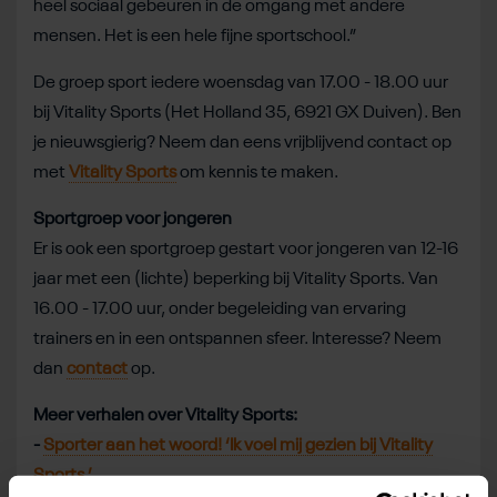
heel sociaal gebeuren in de omgang met andere
mensen. Het is een hele fijne sportschool.”
De groep sport iedere woensdag van 17.00 - 18.00 uur
bij Vitality Sports (Het Holland 35, 6921 GX Duiven). Ben
je nieuwsgierig? Neem dan eens vrijblijvend contact op
met
Vitality Sports
om kennis te maken.
Sportgroep voor jongeren
Er is ook een sportgroep gestart voor jongeren van 12-16
jaar met een (lichte) beperking bij Vitality Sports. Van
16.00 - 17.00 uur, onder begeleiding van ervaring
trainers en in een ontspannen sfeer. Interesse? Neem
dan
contact
op.
Meer verhalen over Vitality Sports:
-
Sporter aan het woord! ‘Ik voel mij gezien bij Vitality
Sports.’