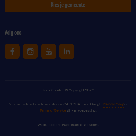
Kies je gemeente
Volg ons
Uniek Sporten op Facebook
Uniek Sporten op Instagram
Uniek Sporten op Youtube
Uniek Sporten op Link
Uniek Sporten © Copyright 2026
Deze website is beschermd door reCAPTCHA en de Google
Privacy Policy
en
Terms of Service
zijn van toepassing.
Website door
I-Pulse Internet Solutions