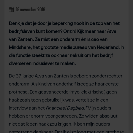
18 november 2019
Denk je dat je door je beperking nooit in de top van het
bedrijfsleven kunt komen? Onzin! Kijk maar naar Atva
van Zanten. Ze mist een onderarm én is ceo van
Mindshare, het grootste mediabureau van Nederland. In
die functie steekt ze ook haar nek uit om het bedrijf
diverser en inclusiever te maken.
De 37-jarige Atva van Zanten is geboren zonder rechter
onderarm. Als kind van anderhalf kreeg ze haar eerste
prothese. Een geavanceerde ’myo-elektrische’, geen
haak zoals toen gebruikelijk was, vertelt ze in een
interview aan het
Financieel Dagblad
. “Mijn ouders
hebben er enorm voor gestreden. Ze wilden absoluut
niet dat ik een haak zou krijgen. Ik ben mijn ouders
ontzettend dankbaar. Dat ik al zo jong met een prothese