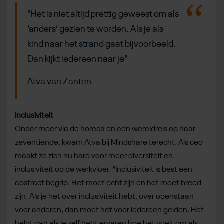
"Het is niet altijd prettig geweest om als
‘anders’ gezien te worden. Als je als
kind naar het strand gaat bijvoorbeeld.
Dan kijkt iedereen naar je"
Atva van Zanten
Inclusiviteit
Onder meer via de horeca en een wereldreis op haar
zeventiende, kwam Atva bij Mindshare terecht. Als ceo
maakt ze zich nu hard voor meer diversiteit en
inclusiviteit op de werkvloer. “Inclusiviteit is best een
abstract begrip. Het moet echt zijn en het moet breed
zijn. Als je het over inclusiviteit hebt, over openstaan
voor anderen, dan moet het voor iedereen gelden. Het
helpt dan als je zelf hebt ervaren hoe het voelt om als