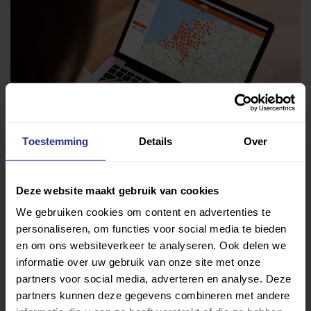
Toestemming
Details
Over
Deze website maakt gebruik van cookies
Vind jouw sport
We gebruiken cookies om content en advertenties te
personaliseren, om functies voor social media te bieden
Van atletiek tot zwemmen: met onze Sportzoeker
en om ons websiteverkeer te analyseren. Ook delen we
vind je gemakkelijk jouw favoriete sport of activiteit.
informatie over uw gebruik van onze site met onze
partners voor social media, adverteren en analyse. Deze
Met meer dan 4250 sportclubs is er altijd een sport
partners kunnen deze gegevens combineren met andere
die bij je past.