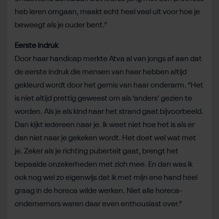
heb leren omgaan, maakt echt heel veel uit voor hoe je
beweegt als je ouder bent.”
Eerste indruk
Door haar handicap merkte Atva al van jongs af aan dat
de eerste indruk die mensen van haar hebben altijd
gekleurd wordt door het gemis van haar onderarm. “Het
is niet altijd prettig geweest om als ‘anders’ gezien te
worden. Als je als kind naar het strand gaat bijvoorbeeld.
Dan kijkt iedereen naar je. Ik weet niet hoe het is als er
dan níet naar je gekeken wordt. Het doet wel wat met
je. Zeker als je richting puberteit gaat, brengt het
bepaalde onzekerheden met zich mee. En dan was ik
ook nog wel zo eigenwijs dat ik met mijn ene hand heel
graag in de horeca wilde werken. Niet alle horeca-
ondernemers waren daar even enthousiast over.”