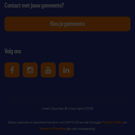
Contact met jouw gemeente?
Kies je gemeente
Volg ons
Uniek Sporten op Facebook
Uniek Sporten op Instagram
Uniek Sporten op Youtube
Uniek Sporten op Link
Uniek Sporten © Copyright 2026
Deze website is beschermd door reCAPTCHA en de Google
Privacy Policy
en
Terms of Service
zijn van toepassing.