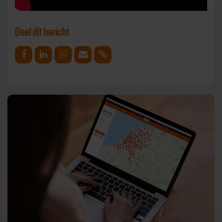
Deel dit bericht
Deel op Facebook
Deel op Linkedin
Deel op Whatsapp
Mail link
Kopieer link