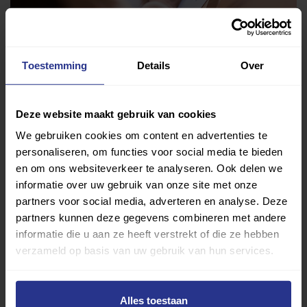
Vind jouw sport
Toestemming
Details
Over
Van atletiek tot zwemmen: met onze Sportzoeker
vind je gemakkelijk jouw favoriete sport of activiteit.
Deze website maakt gebruik van cookies
Met meer dan 4250 sportclubs is er altijd een sport
We gebruiken cookies om content en advertenties te
die bij je past.
personaliseren, om functies voor social media te bieden
en om ons websiteverkeer te analyseren. Ook delen we
Sport zoeken
informatie over uw gebruik van onze site met onze
partners voor social media, adverteren en analyse. Deze
partners kunnen deze gegevens combineren met andere
informatie die u aan ze heeft verstrekt of die ze hebben
verzameld op basis van uw gebruik van hun services.
Verder lezen over
Alles toestaan