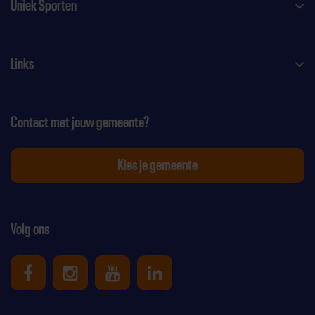
Uniek Sporten
Links
Contact met jouw gemeente?
Kies je gemeente
Volg ons
Uniek Sporten op Facebook
Uniek Sporten op Instagram
Uniek Sporten op Youtube
Uniek Sporten op Link