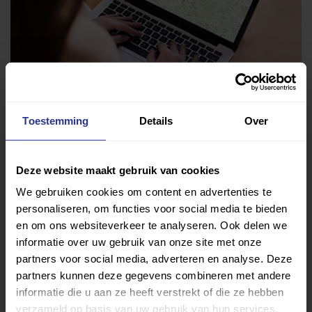
Toestemming
Details
Over
Vind jouw sport
Deze website maakt gebruik van cookies
Van atletiek tot zwemmen: met onze Sportzoeker
We gebruiken cookies om content en advertenties te
vind je gemakkelijk jouw favoriete sport of activiteit.
personaliseren, om functies voor social media te bieden
Met meer dan 4250 sportclubs is er altijd een sport
en om ons websiteverkeer te analyseren. Ook delen we
die bij je past.
informatie over uw gebruik van onze site met onze
partners voor social media, adverteren en analyse. Deze
Sport zoeken
partners kunnen deze gegevens combineren met andere
informatie die u aan ze heeft verstrekt of die ze hebben
verzameld op basis van uw gebruik van hun services.