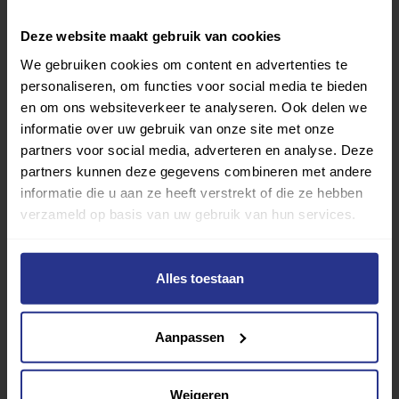
Deze website maakt gebruik van cookies
We gebruiken cookies om content en advertenties te
personaliseren, om functies voor social media te bieden
en om ons websiteverkeer te analyseren. Ook delen we
informatie over uw gebruik van onze site met onze
partners voor social media, adverteren en analyse. Deze
partners kunnen deze gegevens combineren met andere
informatie die u aan ze heeft verstrekt of die ze hebben
verzameld op basis van uw gebruik van hun services.
Vind jouw sport
Alles toestaan
Van atletiek tot zwemmen: met onze Sportzoeker
vind je gemakkelijk jouw favoriete sport of activiteit.
Aanpassen
Met meer dan 4250 sportclubs is er altijd een sport
die bij je past.
Weigeren