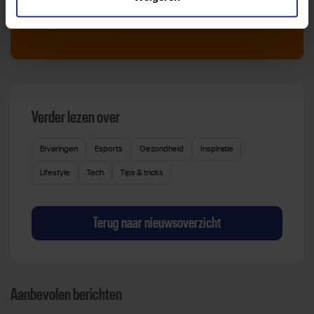
Sport zoeken
Verder lezen over
Ervaringen
Esports
Gezondheid
Inspiratie
Lifestyle
Tech
Tips & tricks
Terug naar nieuwsoverzicht
Aanbevolen berichten