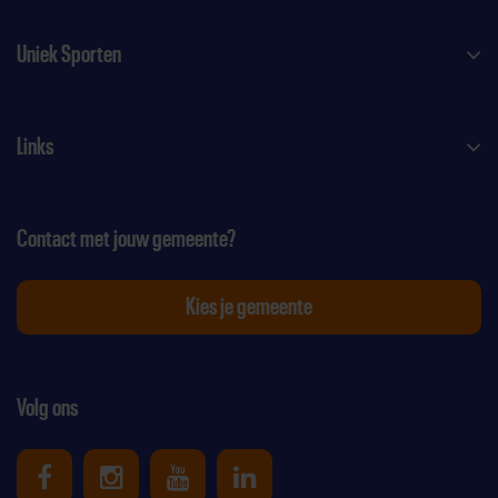
Uniek Sporten
Links
Contact met jouw gemeente?
Kies je gemeente
Volg ons
Uniek Sporten op Facebook
Uniek Sporten op Instagram
Uniek Sporten op Youtube
Uniek Sporten op Link