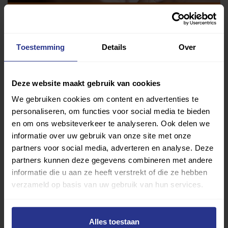
Vind jouw sport
Toestemming
Details
Over
Van atletiek tot zwemmen: met onze Sportzoeker
vind je gemakkelijk jouw favoriete sport of activiteit.
Met meer dan 4250 sportclubs is er altijd een sport
Deze website maakt gebruik van cookies
die bij je past.
We gebruiken cookies om content en advertenties te
personaliseren, om functies voor social media te bieden
Sport zoeken
en om ons websiteverkeer te analyseren. Ook delen we
informatie over uw gebruik van onze site met onze
partners voor social media, adverteren en analyse. Deze
partners kunnen deze gegevens combineren met andere
informatie die u aan ze heeft verstrekt of die ze hebben
verzameld op basis van uw gebruik van hun services.
Verder lezen over
Ervaringen
Esports
Gezondheid
Inspiratie
Alles toestaan