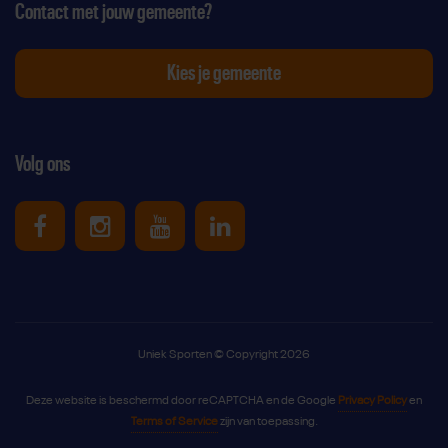
Contact met jouw gemeente?
Kies je gemeente
Volg ons
Uniek Sporten op Facebook
Uniek Sporten op Instagram
Uniek Sporten op Youtube
Uniek Sporten op Link
Uniek Sporten © Copyright 2026
Deze website is beschermd door reCAPTCHA en de Google
Privacy Policy
en
Terms of Service
zijn van toepassing.