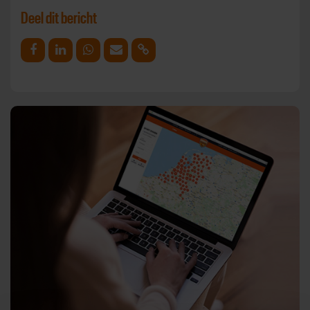
Deel dit bericht
Deel op Facebook
Deel op Linkedin
Deel op Whatsapp
Mail link
Kopieer link