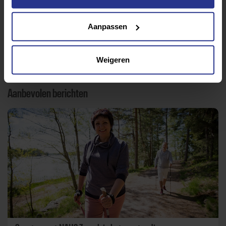
Lifestyle
Tech
Tips & tricks
Aanpassen
Terug naar nieuwsoverzicht
Weigeren
Aanbevolen berichten