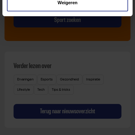
Weigeren
die bij je past.
Sport zoeken
Verder lezen over
Ervaringen
Esports
Gezondheid
Inspiratie
Lifestyle
Tech
Tips & tricks
Terug naar nieuwsoverzicht