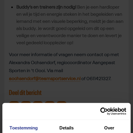
Buddy’s en trainers zijn nodig!
Ben je een hardloper
en wil je tijd en energie steken in het begeleiden van
iemand met een visuele beperking, meldt je dan aan
als buddy. Je wordt goed opgeleid om dit op een
veilige en verantwoorde manier te doen en levert je
veel gedeeld loopplezier op!
Voor meer informatie of vragen neem contact op met
Alexandra Ochsendorf, regiocoordinator Aangepast
Sporten in 't Gooi. Via mail
aochsendorf@teamsportservice.nl
of 0611421327.
Deel dit bericht
Deel op Facebook
Deel op Linkedin
Deel op Whatsapp
Mail link
Kopieer link
Toestemming
Details
Over