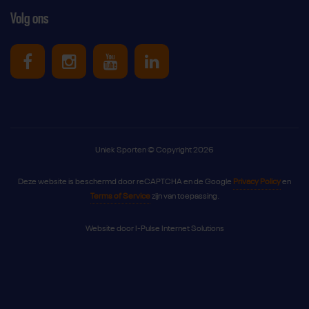
Volg ons
Uniek Sporten op Facebook
Uniek Sporten op Instagram
Uniek Sporten op Youtube
Uniek Sporten op Link
Uniek Sporten © Copyright 2026
Deze website is beschermd door reCAPTCHA en de Google
Privacy Policy
en
Terms of Service
zijn van toepassing.
Website door
I-Pulse Internet Solutions