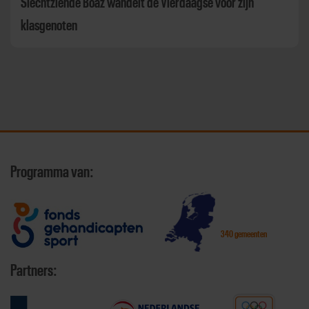
Slechtziende Boaz wandelt de Vierdaagse voor zijn
klasgenoten
Programma van:
340 gemeenten
Partners: