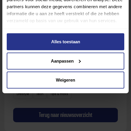
Met meer dan 4250 sportclubs is er altijd een sport
partners kunnen deze gegevens combineren met andere
die bij je past.
informatie die u aan ze heeft verstrekt of die ze hebben
verzameld op basis van uw gebruik van hun services.
Sport zoeken
Alles toestaan
Aanpassen
Verder lezen over
Weigeren
Ervaringen
Esports
Gezondheid
Inspiratie
Lifestyle
Tech
Tips & tricks
Terug naar nieuwsoverzicht