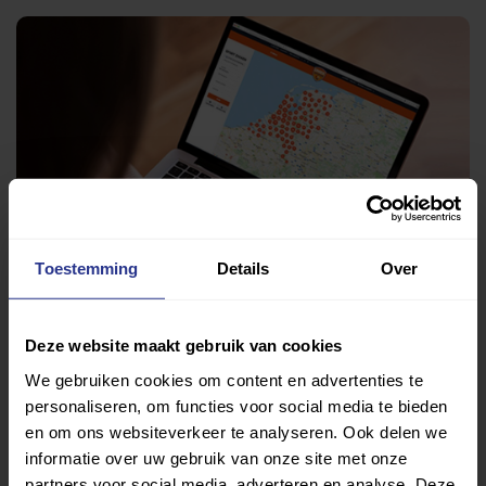
Toestemming
Details
Over
Deze website maakt gebruik van cookies
We gebruiken cookies om content en advertenties te
Vind jouw sport
personaliseren, om functies voor social media te bieden
en om ons websiteverkeer te analyseren. Ook delen we
Van atletiek tot zwemmen: met onze Sportzoeker
informatie over uw gebruik van onze site met onze
vind je gemakkelijk jouw favoriete sport of activiteit.
partners voor social media, adverteren en analyse. Deze