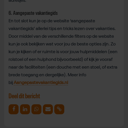
adresjes.
6. Aangepaste vakantiegids
En tot slot kun je op de website ‘aangepaste
vakantiegids’ allerlei tips en tricks lezen over vakanties.
Door middel van de verschillende filters op de website
kun je ook bekijken wat voor jou de beste opties zijn. Zo
kun je kijken of er ruimte is voor jouw hulpmiddelen (een
rolstoel of een hulphond bijvoorbeeld) of kijk je vooraf
naar de faciliteiten (een douche met een stoel, of extra
brede toegang en dergelijke). Meer info
bij
Aangepastevakantiegids.nl
Deel dit bericht
Deel op Facebook
Deel op Linkedin
Deel op Whatsapp
Mail link
Kopieer link