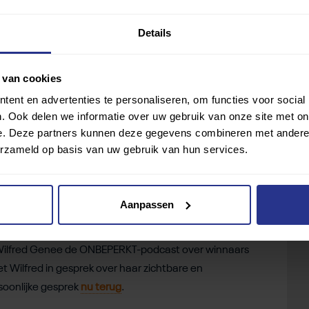
Details
 van cookies
ent en advertenties te personaliseren, om functies voor social
. Ook delen we informatie over uw gebruik van onze site met on
e. Deze partners kunnen deze gegevens combineren met andere i
erzameld op basis van uw gebruik van hun services.
hout (@hetleefjevaneefje)
Aanpassen
Wilfred Genee de ONBEPERKT-podcast over winnaars
et Wilfred in gesprek over haar zichtbare en
soonlijke gesprek
nu terug
.