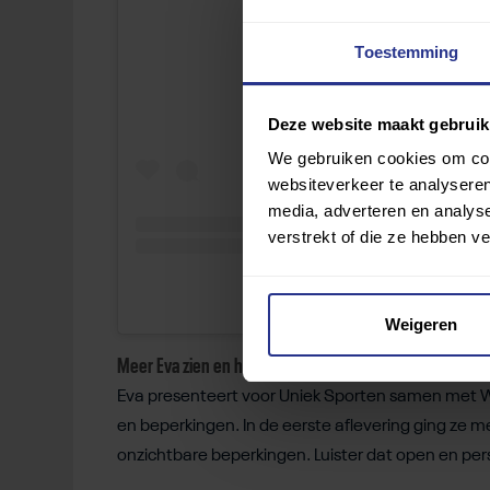
Toestemming
Deze website maakt gebruik
We gebruiken cookies om cont
websiteverkeer te analyseren
media, adverteren en analys
verstrekt of die ze hebben v
A post shared by Eva J. Eik
Weigeren
Meer Eva zien en horen?
Eva presenteert voor Uniek Sporten samen met 
en beperkingen. In de eerste aflevering ging ze m
onzichtbare beperkingen. Luister dat open en per