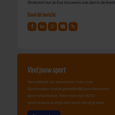
Sinds kort kun je Eva trouwens ook zien in de li
Deel dit bericht
Deel op Facebook
Deel op Linkedin
Deel op Whatsapp
Mail link
Kopieer link
Vind jouw sport
Van atletiek tot zwemmen: met onze
Sportzoeker vind je gemakkelijk jouw favoriete
sport of activiteit. Met meer dan 4250
sportclubs is er altijd een sport die bij je past.