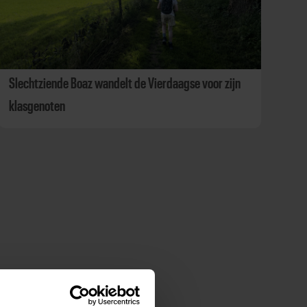
Slechtziende Boaz wandelt de Vierdaagse voor zijn
klasgenoten