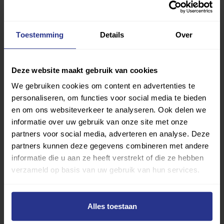
Vind jouw sport
Toestemming
Details
Over
Van atletiek tot zwemmen: met onze Sportzoeker
vind je gemakkelijk jouw favoriete sport of activiteit.
Met meer dan 4250 sportclubs is er altijd een sport
Deze website maakt gebruik van cookies
die bij je past.
We gebruiken cookies om content en advertenties te
personaliseren, om functies voor social media te bieden
Sport zoeken
en om ons websiteverkeer te analyseren. Ook delen we
informatie over uw gebruik van onze site met onze
partners voor social media, adverteren en analyse. Deze
partners kunnen deze gegevens combineren met andere
informatie die u aan ze heeft verstrekt of die ze hebben
verzameld op basis van uw gebruik van hun services.
Verder lezen over
Alles toestaan
Ervaringen
Esports
Gezondheid
Inspiratie
Lifestyle
Tech
Tips & tricks