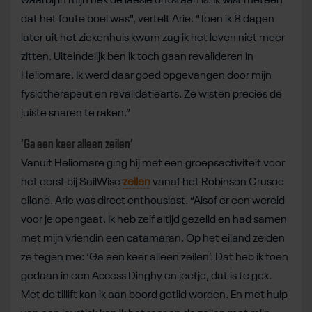
waarbij in mijn nek de laesie ontstaan is. Ik wist meteen
dat het foute boel was", vertelt Arie. "Toen ik 8 dagen
later uit het ziekenhuis kwam zag ik het leven niet meer
zitten. Uiteindelijk ben ik toch gaan revalideren in
Heliomare. Ik werd daar goed opgevangen door mijn
fysiotherapeut en revalidatiearts. Ze wisten precies de
juiste snaren te raken.”
‘Ga een keer alleen zeilen’
Vanuit Heliomare ging hij met een groepsactiviteit voor
het eerst bij SailWise
zeilen
vanaf het Robinson Crusoe
eiland. Arie was direct enthousiast. “Alsof er een wereld
voor je opengaat. Ik heb zelf altijd gezeild en had samen
met mijn vriendin een catamaran. Op het eiland zeiden
ze tegen me: ‘Ga een keer alleen zeilen’. Dat heb ik toen
gedaan in een Access Dinghy en jeetje, dat is te gek.
Met de tillift kan ik aan boord getild worden. En met hulp