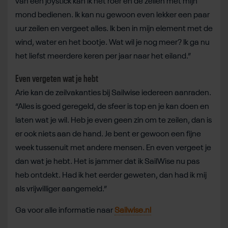
van een joystick kan ik het roer en de zeilen met mijn
mond bedienen. Ik kan nu gewoon even lekker een paar
uur zeilen en vergeet alles. Ik ben in mijn element met de
wind, water en het bootje. Wat wil je nog meer? Ik ga nu
het liefst meerdere keren per jaar naar het eiland.”
Even vergeten wat je hebt
Arie kan de zeilvakanties bij Sailwise iedereen aanraden.
“Alles is goed geregeld, de sfeer is top en je kan doen en
laten wat je wil. Heb je even geen zin om te zeilen, dan is
er ook niets aan de hand. Je bent er gewoon een fijne
week tussenuit met andere mensen. En even vergeet je
dan wat je hebt. Het is jammer dat ik SailWise nu pas
heb ontdekt. Had ik het eerder geweten, dan had ik mij
als vrijwilliger aangemeld.”
Ga voor alle informatie naar
Sailwise.nl