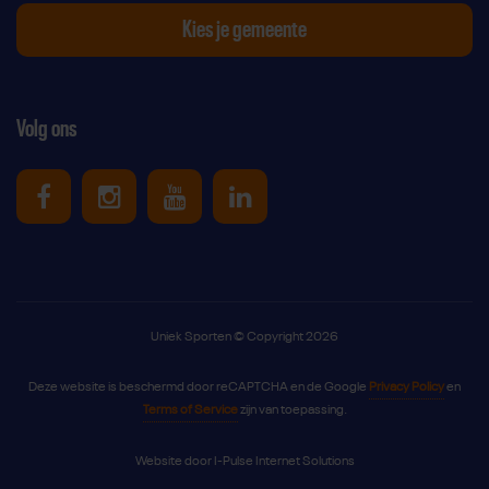
Kies je gemeente
Volg ons
Uniek Sporten op Facebook
Uniek Sporten op Instagram
Uniek Sporten op Youtube
Uniek Sporten op Link
Uniek Sporten © Copyright 2026
Deze website is beschermd door reCAPTCHA en de Google
Privacy Policy
en
Terms of Service
zijn van toepassing.
Website door
I-Pulse Internet Solutions