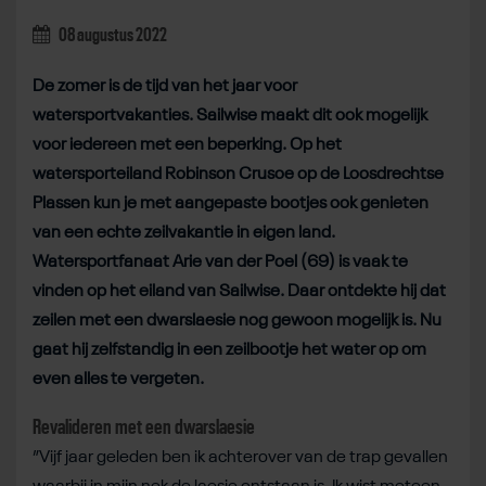
08 augustus 2022
De zomer is de tijd van het jaar voor
watersportvakanties. Sailwise maakt dit ook mogelijk
voor iedereen met een beperking. Op het
watersporteiland Robinson Crusoe op de Loosdrechtse
Plassen kun je met aangepaste bootjes ook genieten
van een echte zeilvakantie in eigen land.
Watersportfanaat Arie van der Poel (69) is vaak te
vinden op het eiland van Sailwise. Daar ontdekte hij dat
zeilen met een dwarslaesie nog gewoon mogelijk is. Nu
gaat hij zelfstandig in een zeilbootje het water op om
even alles te vergeten.
Revalideren met een dwarslaesie
”Vijf jaar geleden ben ik achterover van de trap gevallen