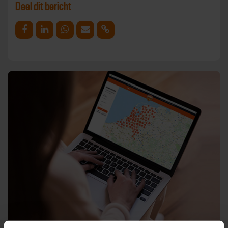
Deel dit bericht
Deel op Facebook
Deel op Linkedin
Deel op Whatsapp
Mail link
Kopieer link