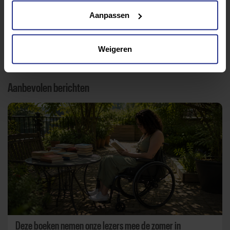
Aanpassen
Terug naar nieuwsoverzicht
Weigeren
Aanbevolen berichten
Deze boeken nemen onze lezers mee de zomer in