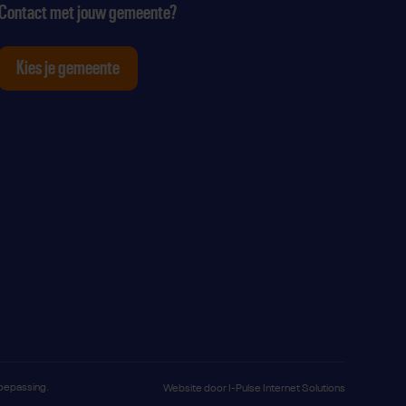
Contact met jouw gemeente?
Kies je gemeente
tagram
p Youtube
ten op Linkedin
toepassing.
Website door
I-Pulse Internet Solutions