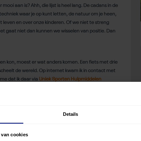
 mooi aan is? Ahh, die lijst is heel lang. De cadans in de
 techniek waar je op kunt letten, de natuur om je heen,
 leven en over onze kinderen. Of we niet te streng
n en het gaat niet dan kunnen we wisselen van positie. Dan
en kon, moest er wat anders komen. Een fiets met drie
t scheelt de wereld. Op internet kwam ik in contact met
 me dat ik daar via
Uniek Sporten Hulpmiddelen
e mij een fiets geven dan?’ Dat is wat ik dacht. Ik kon
 Je moet een kleine eigen bijdrage betalen en met de
Details
en driewielfiets naar
Uniek Sporten Hulpmiddelen
.
 van cookies
te bij Senzup aanvragen, een bedrijf dat driewielfietsen