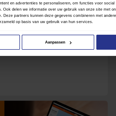
ent en advertenties te personaliseren, om functies voor social
kbaar. Mijn leven is weer op gang gekomen. Ik sport nu
. Ook delen we informatie over uw gebruik van onze site met on
roei weer en ik ga er heen op de fiets. Of ik maak een
e. Deze partners kunnen deze gegevens combineren met andere i
oi, dat is genieten. En tegelijkertijd blijf ik lekker in
erzameld op basis van uw gebruik van hun services.
Aanpassen
el? Uniek Sporten Hulpmiddelen kan je hierbij helpen!